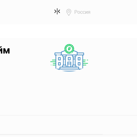
Россия
йм