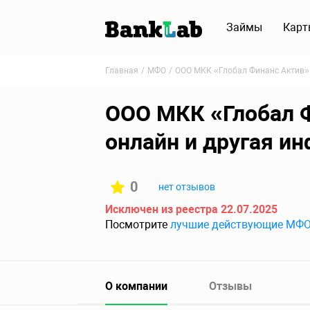
Займы
Карт
Главная
МФО
ООО МКК «Глобал Финанс Актив»
ООО МКК «Глобал Ф
онлайн и другая и
0
нет отзывов
Исключен из реестра 22.07.2025
Посмотрите
лучшие действующие МФ
О компании
Отзывы