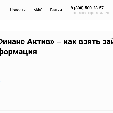
8 (800) 500-28-57
ы
Новости
МФО
Банки
Бесплатная горячая линия
инанс Актив» – как взять за
нформация
О