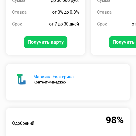
Сумма
до 30 000 руб.
Сумма
Ставка
от 0% до 0.8%
Ставка
Срок
от 7 до 30 дней
Срок
от
Получить карту
Получить 
Маркина Екатерина
Контент-менеджер
98%
Одобрений