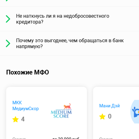
Не наткнусь ли я на недобросовестного
кредитора?
Почему это выгоднее, чем обращаться в банк
напрямую?
Похожие МФО
МКК
Мани Дэй
МедиумСкор
0
4