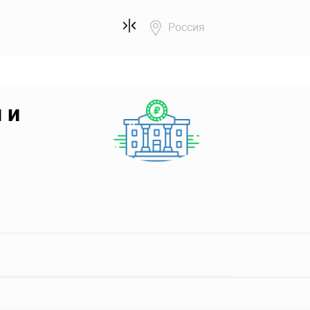
Россия
 и