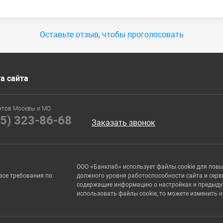
Оставьте отзыв, чтобы проголосовать
а сайта
нтов Москвы и МО
95) 323-86-68
Заказать звонок
ООО «Банклаб» использует файлы cookie для пов
все требования по
должного уровня работоспособности сайта и серв
содержащие информацию о настройках и предыдущи
использовать файлы cookie, то можете изменить 