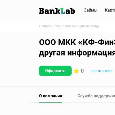
Займы
Карт
Главная
МФО
ООО МКК «КФ-ФинЭйд»
ООО МКК «КФ-ФинЭй
другая информаци
0
Оформить
нет отзывов
О компании
Служба поддержк