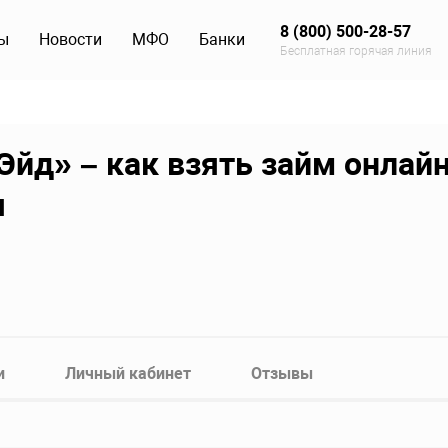
8 (800) 500-28-57
ы
Новости
МФО
Банки
Бесплатная горячая линия
д» – как взять займ онлайн
я
и
Личный кабинет
Отзывы