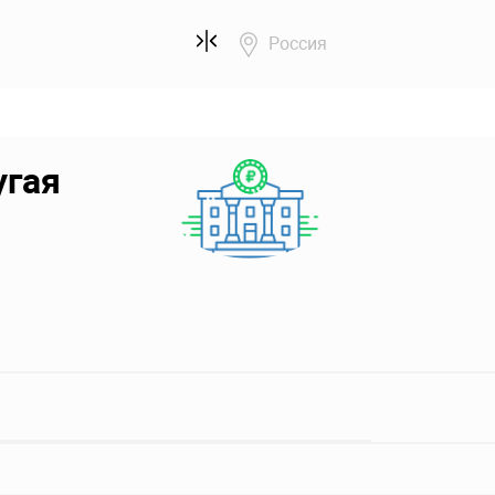
Россия
угая