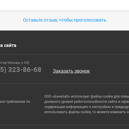
Оставьте отзыв, чтобы проголосовать
а сайта
нтов Москвы и МО
95) 323-86-68
Заказать звонок
ООО «Банклаб» использует файлы cookie для пов
все требования по
должного уровня работоспособности сайта и серв
содержащие информацию о настройках и предыдущи
использовать файлы cookie, то можете изменить 