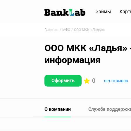
Займы
Карт
Главная
МФО
ООО МКК «Ладья»
ООО МКК «Ладья» –
информация
0
Оформить
нет отзывов
О компании
Служба поддержк