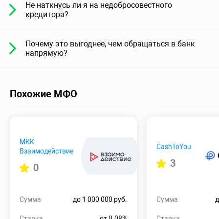
Не наткнусь ли я на недобросовестного
кредитора?
Почему это выгоднее, чем обращаться в банк
напрямую?
Похожие МФО
МКК
CashToYou
Взаимодействие
3
0
Сумма
до 1 000 000 руб.
Сумма
д
Ставка
от 0.08%
Ставка