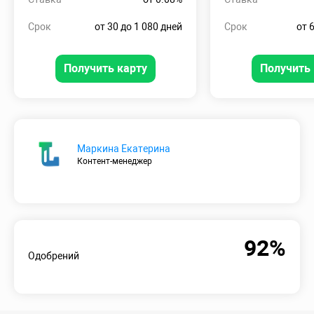
Срок
от 30 до 1 080 дней
Срок
от 
Получить карту
Получить 
Маркина Екатерина
Контент-менеджер
92%
Одобрений