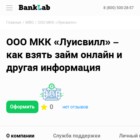
8 (800) 500-28-57
Главная
МФО
ООО МКК «Луисвилл»
ООО МКК «Луисвилл» –
как взять займ онлайн и
другая информация
0
Оформить
нет отзывов
О компании
Служба поддержки
Личный 