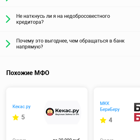
Не наткнусь ли я на недобросовестного
кредитора?
Почему это выгоднее, чем обращаться в банк
напрямую?
Похожие МФО
МКК
Кекас.ру
БериБеру
5
4