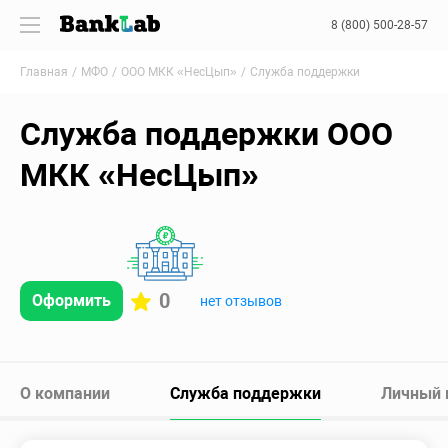
8 (800) 500-28-57
Главная
МФО
ООО МКК «НесЦып»
Служба поддержки
Служба поддержки ООО
МКК «НесЦып»
0
Оформить
нет отзывов
О компании
Служба поддержки
Личный 