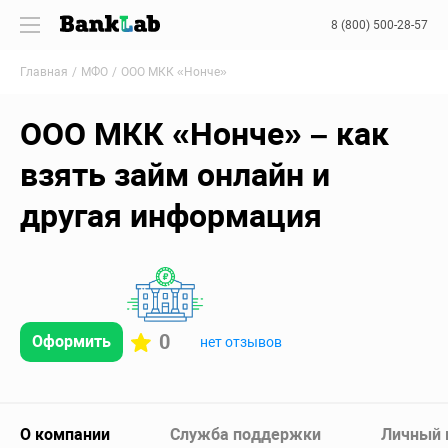
8 (800) 500-28-57
Главная
МФО
ООО МКК «Нонче»
ООО МКК «Нонче» – как
взять займ онлайн и
другая информация
0
Оформить
нет отзывов
О компании
Служба поддержки
Личный 