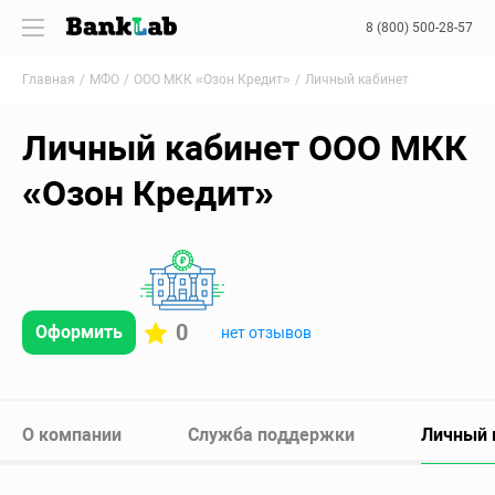
8 (800) 500-28-57
Главная
МФО
ООО МКК «Озон Кредит»
Личный кабинет
Личный кабинет ООО МКК
«Озон Кредит»
0
Оформить
нет отзывов
О компании
Служба поддержки
Личный 