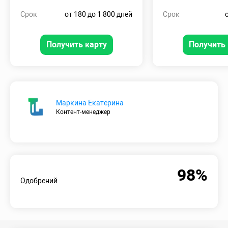
Срок
от 180 до 1 800 дней
Срок
Получить карту
Получить 
Маркина Екатерина
Контент-менеджер
98%
Одобрений