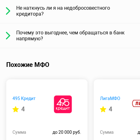
Не наткнусь ли я на недобросовестного
кредитора?
Почему это выгоднее, чем обращаться в банк
напрямую?
Похожие МФО
495 Кредит
ЛигаМФО
4
4
Сумма
до 20 000 руб.
Сумма
д