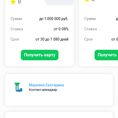
0
Сумма
до 1 000 000 руб.
Сумма
д
Ставка
от 0.08%
Ставка
Срок
от 30 до 1 080 дней
Срок
от 
Получить карту
Получить 
Маркина Екатерина
Контент-менеджер