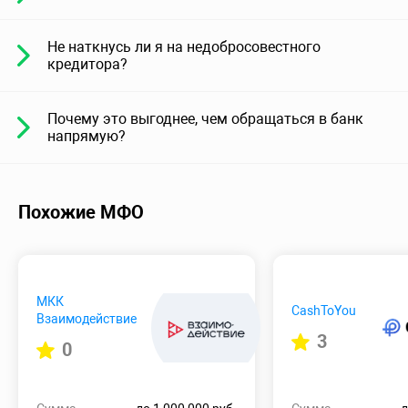
Не наткнусь ли я на недобросовестного
кредитора?
Почему это выгоднее, чем обращаться в банк
напрямую?
Похожие МФО
МКК
CashToYou
Взаимодействие
3
0