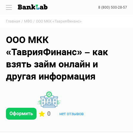
8 (800) 500-28-57
Главная
МФО
ООО МКК «ТаврияФинанс»
ООО МКК
«ТаврияФинанс» – как
взять займ онлайн и
другая информация
0
Оформить
нет отзывов