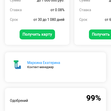
Сумма
до 1 000 000 руб.
Сумма
д
Ставка
от 0.08%
Ставка
Срок
от 30 до 1 080 дней
Срок
от 
Получить карту
Получить 
Маркина Екатерина
Контент-менеджер
99%
Одобрений