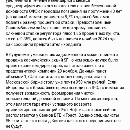
увеличении в течение календарного месяца
среднеарифметического показателя ставки бескупонной
доходности ОФЗ с периодом погашения на протяжении 3 лет
(на данный момент равняется 8,7% годовых) банк мог
поднять размер процентной ставки. Предоставленный
Совкомбанком займ, ставка по которому равняется
ключевой ставке регулятора плюс 1,85 процентных пункта,
то есть 9,35%, должен быть выплачен к ноябрю 2024 года,
как сообщили представители холдинга.
В будущем к уменьшению задолженности может привести
продажа казначейских акций SFI, о чем решение уже было
принято советом директоров, как стало известно от
представителей компании 29 ноября. Данный пакет
объемом 1,7% от капитала к концу понедельника на
Московской бирже стоил уже почти 950 млн рублей. Если
«Европлан» в ближайшее время выходит на IPO, то компания
получает возможность формирования чистой,
положительной денежной позиции. По мнению экспертов,
это является гарантией успешного возврата
привилегированных акций «РуссНефти», которые сейчас
располагаются у банков ВТБ и Траст. Однако специалисты
SFI считают, что пока действия для этого предприниматься
не будут.