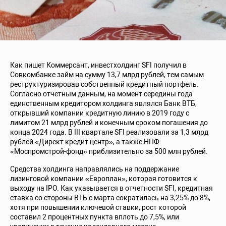
Как пишет Коммерсант, инвестхолдинг SFI получил в
Совкомбанке займ на сумму 13,7 млрд рублей, тем самым
реструктуризировав собственный кредитный портфель.
Согласно отчетным данным, на момент середины года
единственным кредитором холдинга являлся Банк ВТБ,
открывший компании кредитную линию в 2019 году с
лимитом 21 млрд рублей и конечным сроком погашения до
конца 2024 года. В III квартале SFI реализовали за 1,3 млрд
рублей «Директ кредит центр», а также НПФ
«Моспромстрой-фонд» приблизительно за 500 млн рублей.
Средства холдинга направлялись на поддержание
лизинговой компании «Европлан», которая готовится к
выходу на IPO. Как указывается в отчетности SFI, кредитная
ставка со стороны ВТБ с марта сократилась на 3,25% до 8%,
хотя при повышении ключевой ставки, рост которой
составил 2 процентных пункта вплоть до 7,5%, или