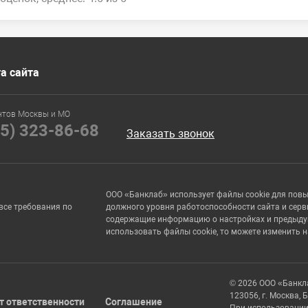
а сайта
нтов Москвы и МО
95) 323-86-68
Заказать звонок
ООО «Банклаб» использует файлы cookie для пов
все требования по
должного уровня работоспособности сайта и серв
содержащие информацию о настройках и предыдущи
использовать файлы cookie, то можете изменить 
© 2026 ООО «Банкл
123056, г. Москва, 
т ответственности
Соглашение