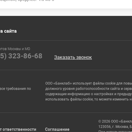
а сайта
нтов Москвы и МО
95) 323-86-68
Заказать звонок
ООО «Банклаб» использует файлы cookie для пов
все требования по
должного уровня работоспособности сайта и серв
содержащие информацию о настройках и предыдущи
использовать файлы cookie, то можете изменить 
© 2026 ООО «Банкл
123056, г. Москва, 
т ответственности
Соглашение