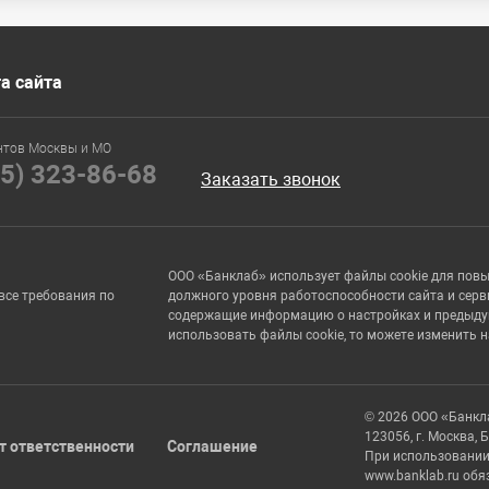
а сайта
нтов Москвы и МО
95) 323-86-68
Заказать звонок
ООО «Банклаб» использует файлы cookie для пов
все требования по
должного уровня работоспособности сайта и серв
содержащие информацию о настройках и предыдущи
использовать файлы cookie, то можете изменить 
© 2026 ООО «Банкл
123056, г. Москва, 
т ответственности
Соглашение
При использовании
www.banklab.ru обя