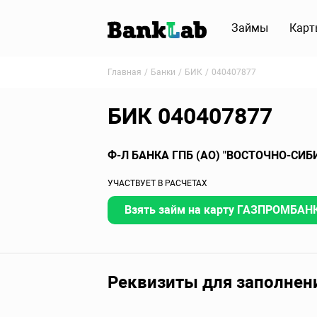
Займы
Карт
Главная
Банки
БИК
040407877
БИК 040407877
Ф-Л БАНКА ГПБ (АО) "ВОСТОЧНО-СИБ
УЧАСТВУЕТ В РАСЧЕТАХ
Взять займ на карту ГАЗПРОМБАНК 
Реквизиты для заполнен