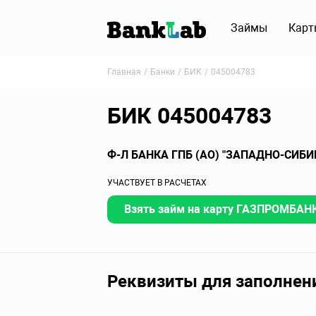
Займы
Карт
Главная
Банки
БИК
045004783
БИК 045004783
Ф-Л БАНКА ГПБ (АО) "ЗАПАДНО-СИБИ
УЧАСТВУЕТ В РАСЧЕТАХ
Взять займ на карту ГАЗПРОМБАНК 
Реквизиты для заполнен