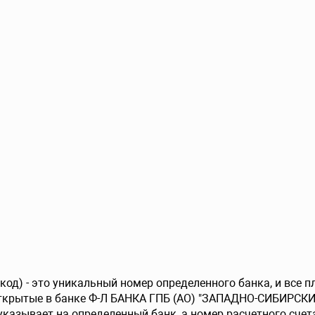
од) - это уникальный номер определенного банка, и все 
открытые в банке Ф-Л БАНКА ГПБ (АО) "ЗАПАДНО-СИБИРСКИ
указывает на определенный банк, а номер расчетного счета