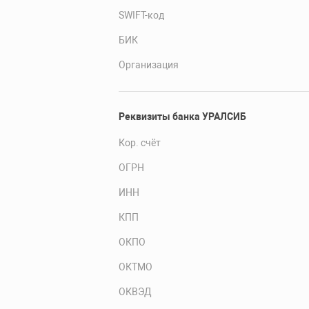
SWIFT-код
БИК
Организация
Реквизиты банка УРАЛСИБ
Кор. счёт
ОГРН
ИНН
КПП
ОКПО
ОКТМО
ОКВЭД