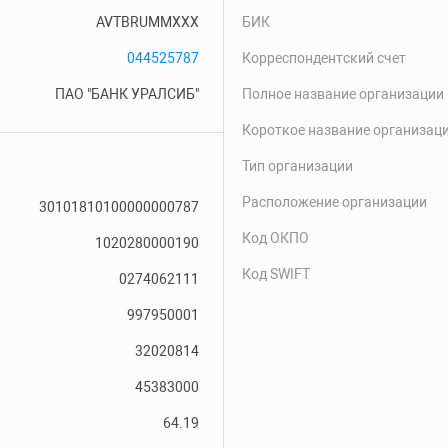
AVTBRUMMXXX
БИК
044525787
Корреспондентский счет
ПАО "БАНК УРАЛСИБ"
Полное название организации
Короткое название организац
Тип организации
Расположение организации
30101810100000000787
Код ОКПО
1020280000190
Код SWIFT
0274062111
997950001
32020814
45383000
64.19