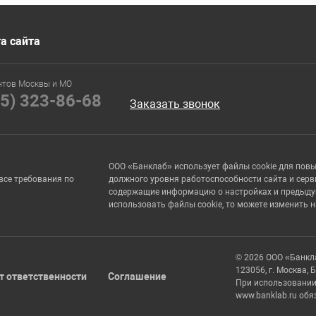
а сайта
нтов Москвы и МО
95) 323-86-68
Заказать звонок
ООО «Банклаб» использует файлы cookie для пов
все требования по
должного уровня работоспособности сайта и серв
содержащие информацию о настройках и предыдущи
использовать файлы cookie, то можете изменить 
© 2026 ООО «Банкл
123056, г. Москва, 
т ответственности
Соглашение
При использовании
www.banklab.ru обя