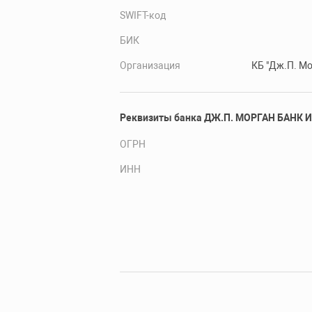
SWIFT-код
БИК
Организация
КБ "Дж.П. М
Реквизиты банка ДЖ.П. МОРГАН БАНК
ОГРН
ИНН