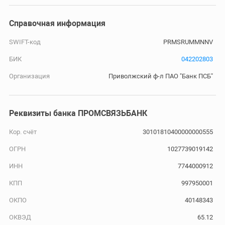
Справочная информация
SWIFT-код
PRMSRUMMNNV
БИК
042202803
Организация
Приволжский ф-л ПАО "Банк ПСБ"
Реквизиты банка ПРОМСВЯЗЬБАНК
Кор. счёт
30101810400000000555
ОГРН
1027739019142
ИНН
7744000912
КПП
997950001
ОКПО
40148343
ОКВЭД
65.12