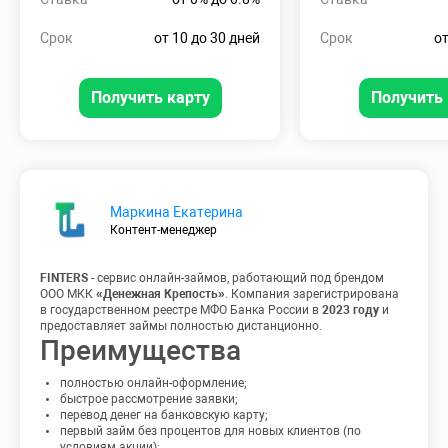
Срок
от 10 до 30 дней
Срок
от
Получить карту
Получить 
Маркина Екатерина
Контент-менеджер
FINTERS
- сервис онлайн-займов, работающий под брендом
ООО МКК
«Денежная Крепость»
. Компания зарегистрирована
в государственном реестре МФО Банка России в
2023 году
и
предоставляет займы полностью дистанционно.
Преимущества
полностью онлайн-оформление;
быстрое рассмотрение заявки;
перевод денег на банковскую карту;
первый займ без процентов для новых клиентов (по
условиям акции);