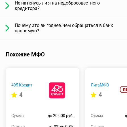
Не наткнусь ли я на недобросовестного
кредитора?
Почему это выгоднее, чем обращаться в банк
напрямую?
Похожие МФО
495 Кредит
ЛигаМФО
4
4
Сумма
до 20 000 руб.
Сумма
д
Ставка
от 0% до 0.8%
Ставка