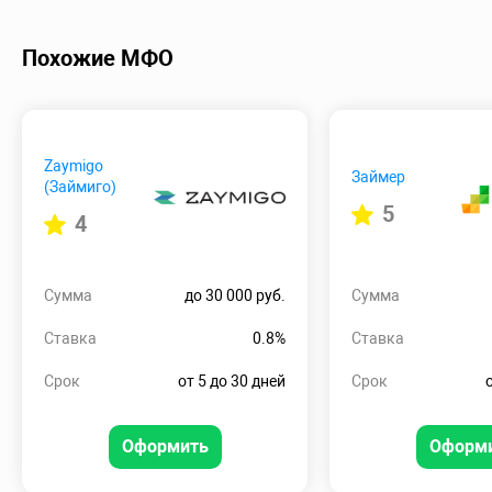
Похожие МФО
Zaymigo
Займер
(Займиго)
5
4
Сумма
до 30 000 руб.
Сумма
Ставка
0.8%
Ставка
Срок
от 5 до 30 дней
Срок
Оформить
Оформ