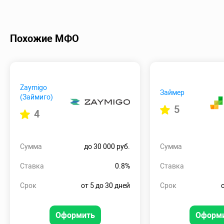
Похожие МФО
Zaymigo
Займер
(Займиго)
5
4
Сумма
до 30 000 руб.
Сумма
Ставка
0.8%
Ставка
Срок
от 5 до 30 дней
Срок
Оформить
Оформ