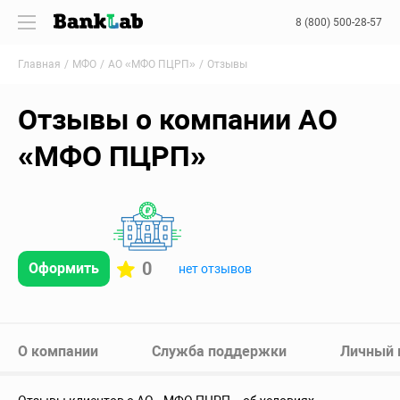
8 (800) 500-28-57
Главная
МФО
АО «МФО ПЦРП»
Отзывы
Отзывы о компании АО
«МФО ПЦРП»
0
Оформить
нет отзывов
О компании
Служба поддержки
Личный 