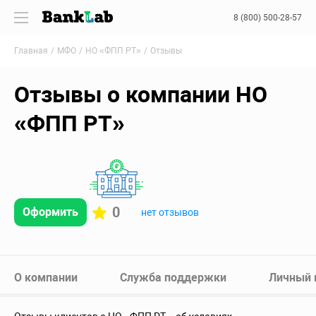
8 (800) 500-28-57
Главная
МФО
НО «ФПП РТ»
Отзывы
Отзывы о компании НО
«ФПП РТ»
0
Оформить
нет отзывов
О компании
Служба поддержки
Личный 