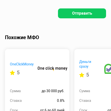
Отправить
Похожие МФО
Деньги
OneClickMoney
сразу
5
5
Сумма
до 30 000 руб.
Сумма
Ставка
0.8%
Ставка
Срок
от 6 до 60 дней
Срок
от