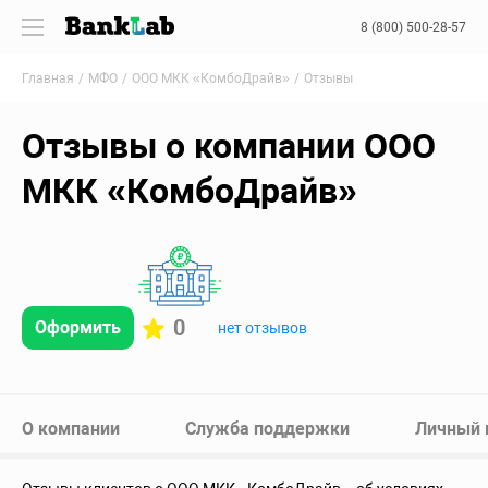
8 (800) 500-28-57
Главная
МФО
ООО МКК «КомбоДрайв»
Отзывы
Отзывы о компании ООО
МКК «КомбоДрайв»
0
Оформить
нет отзывов
О компании
Служба поддержки
Личный 