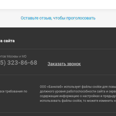
Оставьте отзыв, чтобы проголосовать
а сайта
нтов Москвы и МО
95) 323-86-68
Заказать звонок
ООО «Банклаб» использует файлы cookie для пов
все требования по
должного уровня работоспособности сайта и серв
содержащие информацию о настройках и предыдущи
использовать файлы cookie, то можете изменить 