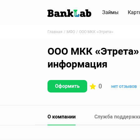
Займы
Карт
Главная
МФО
ООО МКК «Этрета»
ООО МКК «Этрета» 
информация
0
Оформить
нет отзывов
О компании
Служба поддержк