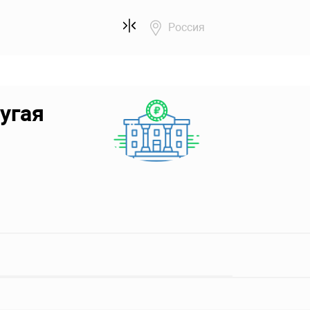
Россия
угая