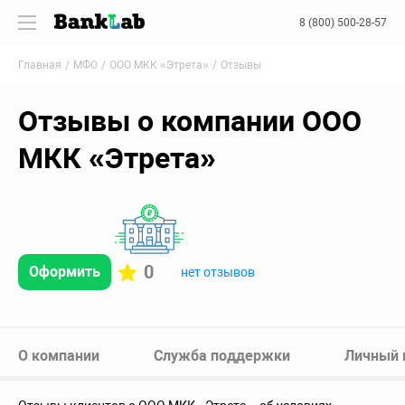
8 (800) 500-28-57
Главная
МФО
ООО МКК «Этрета»
Отзывы
Отзывы о компании ООО
МКК «Этрета»
0
Оформить
нет отзывов
О компании
Служба поддержки
Личный 