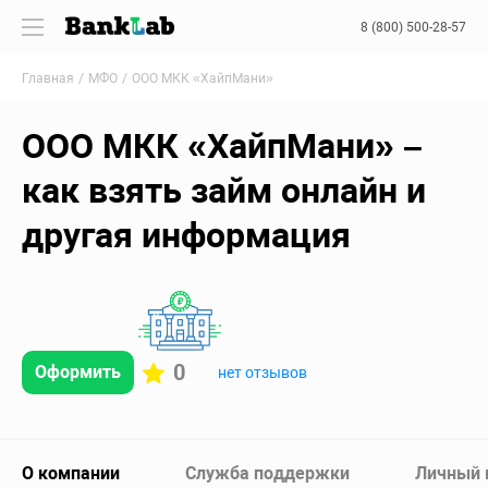
8 (800) 500-28-57
Главная
МФО
ООО МКК «ХайпМани»
ООО МКК «ХайпМани» –
как взять займ онлайн и
другая информация
0
Оформить
нет отзывов
О компании
Служба поддержки
Личный 