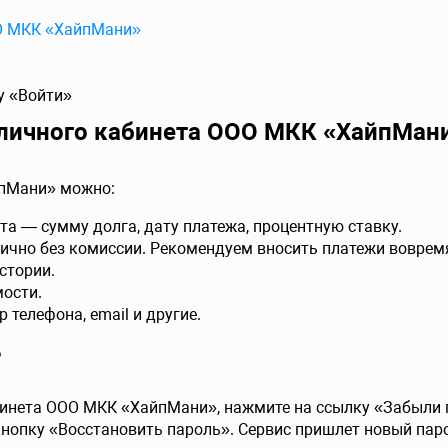
О МКК «ХайпМани»
у «Войти»
личного кабинета ООО МКК «ХайпМан
пМани» можно:
та — сумму долга, дату платежа, процентную ставку.
тично без комиссии. Рекомендуем вносить платежи воврем
стории.
мости.
телефона, email и другие.
ь
бинета ООО МКК «ХайпМани», нажмите на ссылку «Забыли 
кнопку «Восстановить пароль». Сервис пришлет новый пар