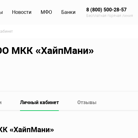
8 (800) 500-28-57
ы
Новости
МФО
Банки
Бесплатная горячая линия
кабинет
ОО МКК «ХайпМани»
и
Личный кабинет
Отзывы
МКК «ХайпМани»