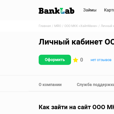
Займы
Карт
Главная
МФО
ООО МКК «ХайпМани»
Личный 
Личный кабинет О
0
Оформить
нет отзывов
О компании
Служба поддержк
Как зайти на сайт ООО 