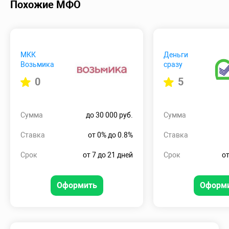
Похожие МФО
МКК
Деньги
Возьмика
сразу
0
5
Сумма
до 30 000 руб.
Сумма
Ставка
от 0% до 0.8%
Ставка
Срок
от 7 до 21 дней
Срок
от
Оформить
Оформ