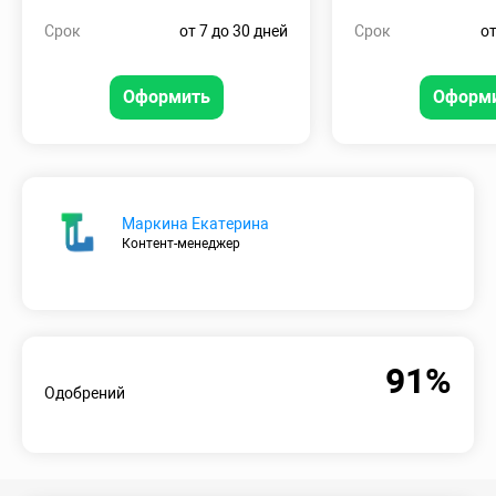
Срок
от 7 до 30 дней
Срок
от
Оформить
Оформ
Маркина Екатерина
Контент-менеджер
91%
Одобрений