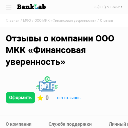
8 (800) 500-28-57
Главная
МФО
ООО МКК «Финансовая уверенность»
Отзывы
Отзывы о компании ООО
МКК «Финансовая
уверенность»
0
Оформить
нет отзывов
О компании
Служба поддержки
Личный 