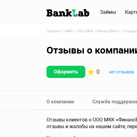
Займы
Карт
Главная
МФО
ООО МКК «ФинансВест»
Отзыв
Отзывы о компани
0
Оформить
нет отзывов
О компании
Служба поддержк
Отзывы клиентов о ООО МКК «ФинансВе
отзывы и жалобы на нашем сайте, пере