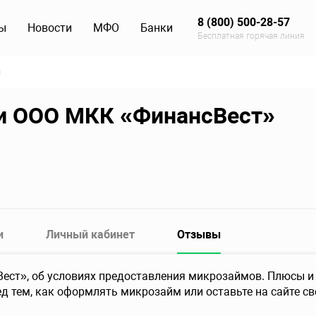
8 (800) 500-28-57
ы
Новости
МФО
Банки
Бесплатная горячая линия
ы
и ООО МКК «ФинансВест»
и
Личный кабинет
Отзывы
ст», об условиях предоставления микрозаймов. Плюсы и 
д тем, как оформлять микрозайм или оставьте на сайте св