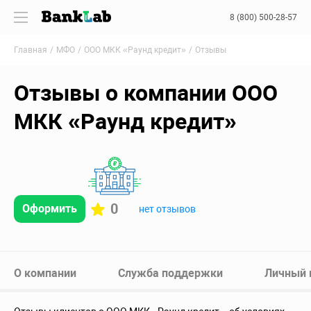
8 (800) 500-28-57
Главная
МФО
ООО МКК «Раунд кредит»
Отзывы
Отзывы о компании ООО
МКК «Раунд кредит»
0
Оформить
нет отзывов
О компании
Служба поддержки
Личный 