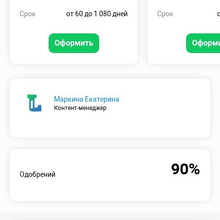
Срок
от 60 до 1 080 дней
Срок
Оформить
Оформ
Маркина Екатерина
Контент-менеджер
90%
Одобрений