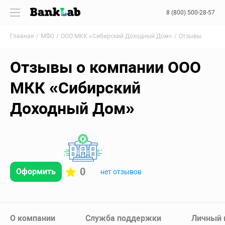
8 (800) 500-28-57
Главная
МФО
ООО МКК «Сибирский Доходный Дом»
Отзывы
Отзывы о компании ООО
МКК «Сибирский
Доходный Дом»
0
Оформить
нет отзывов
О компании
Служба поддержки
Личный 