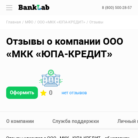
8 (800) 500-28-57
Главная
МФО
ООО «МКК «ЮПА-КРЕДИТ»
Отзывы
Отзывы о компании ООО
«МКК «ЮПА-КРЕДИТ»
0
Оформить
нет отзывов
О компании
Служба поддержки
Личный 