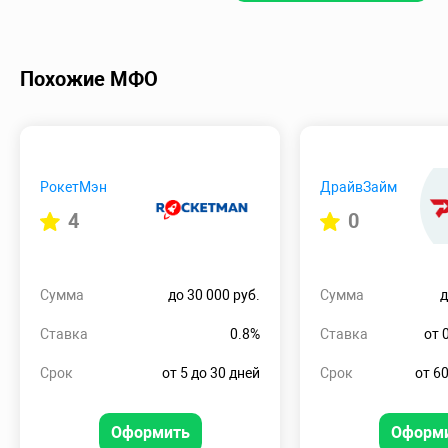
Похожие МФО
РокетМэн
ДрайвЗайм
4
0
Сумма
до 30 000 руб.
Сумма
д
Ставка
0.8%
Ставка
от 
Срок
от 5 до 30 дней
Срок
от 60
Оформить
Оформ