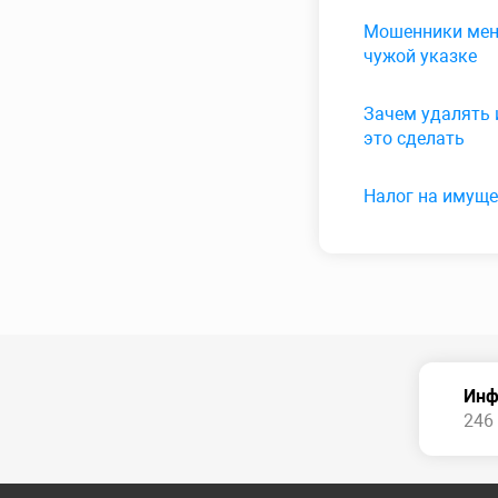
Мошенники меня
чужой указке
Зачем удалять 
это сделать
Налог на имуще
Инф
246 