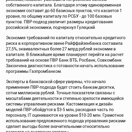
собственного капитала. Благодаря этому единовременная
экономия составит до 60 базисных пунктов, что касается 1
уровня, по общему капиталу по РСБУ - до 100 базовых
пунктов. ПВР-подход увеличит размеры кредитования
российской экономики, подчеркнул Гулецкий.
Экономия требований по капиталу относительно кредитного
риска в корпоративном звене Райффайзенбанка составила
27,5%, эквивалентных более 27 млрд рублей экономии в
капитале. В ближайшее время планируют перейти на расчет
требований на основе ПВР Банк ВТБ, Росбанк, Совкомбанк.
Закончена диагностика о готовности начать использование
программы Газпромбанком.
Эксперты в банковской сфере уверены, что начало
применения ПВР-подхода будет стоить банкам десятки,
сотни миллионов рублей. Точные показатели связаны с
масштабами деятельности и степенью зрелости имеющейся
системы управления рисками. Кастомизация и дизайн
моделей ПВР обойдутся в $3-5 млн, расходная часть по
персоналу, IT оцениваются на уровне $10-20 млн. Грамотное
использование предложенного подхода управления рисками
сделает выгоды более значительными относительно